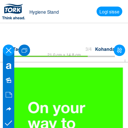
Logi sisse
Hygiene Stand
Tagasi
3/4
Kohanda
21.0 cm x 14.8 cm