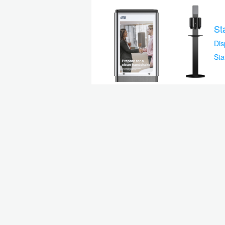
Sta
Dis
Sta