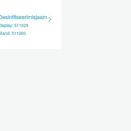
Desinfitseerimisjaam
Display: 511029
Stand: 511060