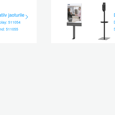
tiiv jaoturile
play: 511054
nd: 511055