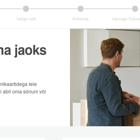
Valige mall
Kohanda
Vajutage Salves
a jaoks
mikaartidega teie
i abil oma sõnum või