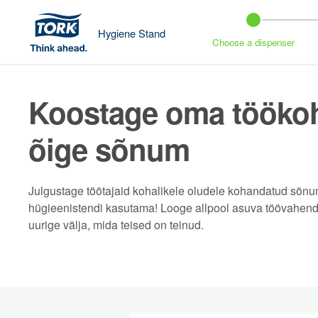
Hygiene Stand
Choose a dispenser
Koostage oma töökoh
õige sõnum
Julgustage töötajaid kohalikele oludele kohandatud sõnu
hügieenistendi kasutama! Looge allpool asuva töövahend
uurige välja, mida teised on teinud.